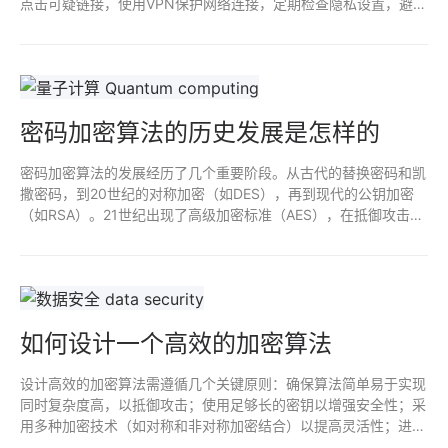
点击可疑链接，使用VPN保护网络连接，定期检查隐私设置，避免
在公共 Wi-Fi 上进行敏感操作，及时删除不再需要的账户和数据。
定期备份重要数据以应对意外丢失。
密码加密算法的历史发展是怎样的
密码加密算法的发展经历了几个重要阶段。从古代的替换密码和凯
撒密码，到20世纪的对称加密（如DES），再到现代的公钥加密
（如RSA）。21世纪出现了高级加密标准（AES），在抵御攻击方
面更为强大。密码学也引入了量子计算的研究，对未来加密技术的
安全性提出了挑战。
如何设计一个高效的加密算法
设计高效的加密算法需遵循几个关键原则：确保算法简单易于实现
同时复杂度高，以抵御攻击；使用足够长的密钥以增强安全性；采
用多种加密技术（如对称和非对称加密结合）以提高灵活性；进行
广泛的安全性测试，识别潜在漏洞；最后，跟踪最新的安全研究以