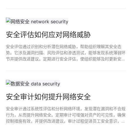
果，将系统划分为不同安全等级，确保在网络环境中有效抵御各种
网络安全威胁和攻击。
安全评估如何应对网络威胁
安全评估通过识别和分析潜在网络威胁，帮助组织理解其安全态
势。它涉及漏洞扫描、风险评估和渗透测试，能够发现系统薄弱环
节并提供改进建议。定期进行安全评估，使组织能够及时更新安全
策略、修复漏洞，增强防御能力，降低黑客攻击和数据泄露的风
险，从而有效应对不断演变的网络威胁。
安全审计如何提升网络安全
安全审计通过系统性评估和分析网络环境，发现潜在漏洞和不合规
行为，从而提升网络安全。定期审计可增强对资产的可见性，确保
控制措施有效，并提供改进建议。审计过程促进员工安全意识，减
少人为错误，最终增强整体安全态势，降低安全事件风险。