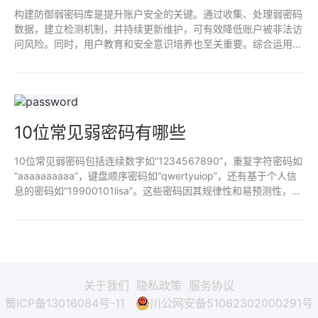
构建防御弱密码库是提升账户安全的关键。通过收集、处理弱密码
数据，建立检测机制，并持续更新维护，可有效降低账户被非法访
问风险。同时，用户教育和安全意识培养也至关重要。综合运用这
些措施，可构建更安全的网络环境。
10位常见弱密码有哪些
10位常见弱密码包括连续数字如“1234567890”，重复字符密码如
“aaaaaaaaaa”，键盘顺序密码如“qwertyuiop”，还有基于个人信
息的密码如“19900101lisa”。这些密码因其规律性和易预测性，安
全性低，建议避免使用，选择更复杂的密码保护账户安全。
关于我们
隐私政策
服务协议
蜀ICP备13016084号-11
川公网安备51062302000291号