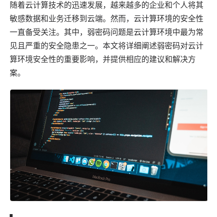
随着云计算技术的迅速发展，越来越多的企业和个人将其
敏感数据和业务迁移到云端。然而，云计算环境的安全性
一直备受关注。其中，
弱密码
问题是云计算环境中最为常
见且严重的安全隐患之一。本文将详细阐述弱密码对云计
算环境安全性的重要影响，并提供相应的建议和解决方
案。