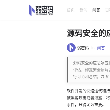
首页
新闻
问答
百
源码安全的
in
弱密码
问答
源码安全的应急响应措
评估，修复安全漏洞；
行讨论和总结；7)
软件
开发的快速迭代和持
被黑客攻击或者泄露，将
事件，显得尤为重要。