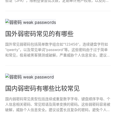
验证（2FA），限制登录尝试次数，定期审计用户权限，以及对密
码进行加密存储。及时更新系统和插件，确保使用安全的连接（如
HTTPS）也是保护密码安全的重要措施。
国外弱密码常见的有哪些
国外常见弱密码包括简单数字组合如“123456”，连续键盘字符如
“qwerty”，以及常见单词“password”等。这些密码由于过于简单
和常见，极易被黑客猜测或破解，严重威胁个人信息安全。建议设
置复杂且独特的密码，并定期更换，以提高账户安全性。
国内弱密码有哪些比较常见
国内弱密码常见类型包括连续或重复数字字母、键盘顺序字母、个
人信息相关密码、常见短语及简单变换的密码。这些弱密码容易被
破解，威胁个人信息安全。建议设置长且复杂的密码，避免个人信
息，启用双重认证，定期更换以提高安全性。