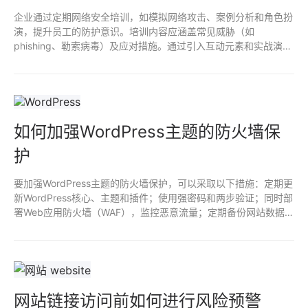
企业通过定期网络安全培训，如模拟网络攻击、案例分析和角色扮
演，提升员工的防护意识。培训内容应涵盖常见威胁（如
phishing、勒索病毒）及应对措施。通过引入互动元素和实战演
练，增强学习效果，鼓励员工积极参与及提问。建立安全文化，营
造分享经验和反馈的环境，有助于巩固员工对网络安全的理解和重
视。
如何加强WordPress主题的防火墙保
护
要加强WordPress主题的防火墙保护，可以采取以下措施：定期更
新WordPress核心、主题和插件；使用强密码和两步验证；同时部
署Web应用防火墙（WAF），监控恶意流量；定期备份网站数据，
确保安全性；禁用未使用的插件和主题，减少潜在漏洞；最后，通
过安全插件实时监测和防护网站。
网站链接访问前如何进行风险预警