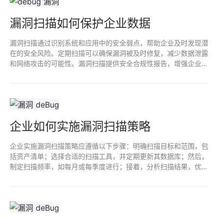
漏洞扫描如何保护企业数据
漏洞扫描通过识别系统和应用中的安全弱点，帮助企业及时发现潜
在的安全风险。定期扫描可以确保漏洞被及时修复，减少数据泄露
和网络攻击的可能性。漏洞扫描提供安全合规性报告，增强企业对
外信任，保护敏感数据，维护企业声誉和业务连续性。总体而言，
是企业网络安全策略的重要组成部分。
企业如何实施漏洞扫描策略
企业实施漏洞扫描策略应遵循以下步骤：明确扫描目标和范围，包
括资产清单；选择合适的扫描工具，并定期更新其数据库；然后，
制定扫描频率，如每月或每季度进行；接着，分析扫描结果，优先
修复高风险漏洞；最后，定期进行结果评估和策略优化，确保持续
提升网络安全防护能力。