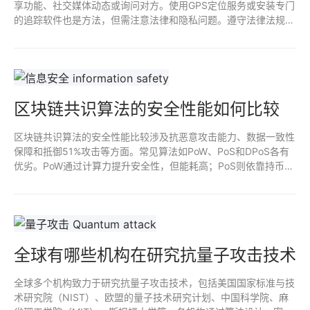
享功能、社交媒体动态或询问对方。使用GPS定位服务或安装专门
的追踪软件也是方法，但需注意法律和隐私问题。遵守法律法规，
尊重他人隐私是最重要的。未经许可获取他人信息可能导致法律责
任。
区块链共识算法的安全性能如何比较
区块链共识算法的安全性能比较涉及抗恶意攻击能力、数据一致性
保障和抵御51%攻击等方面。常见算法如PoW、PoS和DPoS各有
优劣。PoW通过计算力提升安全性，但能耗高；PoS则依靠持币
量，安全性和效率较高。DPoS通过代理投票提升速度，安全性依
赖于活跃节点。最终选择需结合具体应用场景与需求。
全球有哪些机构在研究抗量子攻击技术
全球多个机构致力于研究抗量子攻击技术，包括美国国家标准与技
术研究院（NIST）、欧盟的量子技术研究计划、中国科学院、麻