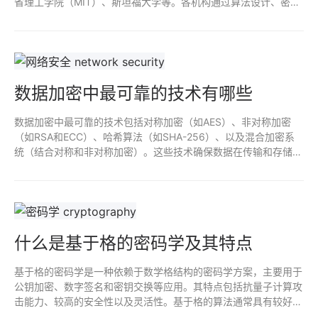
省理工学院（MIT）、斯坦福大学等。各机构通过算法设计、密码
体系完善及量子通信等领域，努力构建能够抵御量子计算威胁的安
全体系，以保护数据安全与隐私。
数据加密中最可靠的技术有哪些
数据加密中最可靠的技术包括对称加密（如AES）、非对称加密
（如RSA和ECC）、哈希算法（如SHA-256）、以及混合加密系
统（结合对称和非对称加密）。这些技术确保数据在传输和存储过
程中的机密性和完整性，抵御未授权访问和数据泄露风险。选择合
适的加密算法和密钥管理策略是确保数据安全的关键。
什么是基于格的密码学及其特点
基于格的密码学是一种依赖于数学格结构的密码学方案，主要用于
公钥加密、数字签名和密钥交换等应用。其特点包括抗量子计算攻
击能力、较高的安全性以及灵活性。基于格的算法通常具有较好的
效率和实现简单性，因此成为后量子密码学的研究热点。