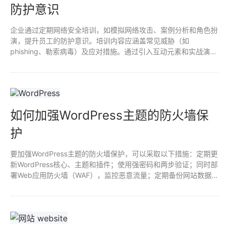
防护意识
企业通过定期网络安全培训，如模拟网络攻击、案例分析和角色扮
演，提升员工的防护意识。培训内容应涵盖常见威胁（如
phishing、勒索病毒）及应对措施。通过引入互动元素和实战演
练，增强学习效果，鼓励员工积极参与及提问。建立安全文化，营
造分享经验和反馈的环境，有助于巩固员工对网络安全的理解和重
视。
如何加强WordPress主题的防火墙保
护
要加强WordPress主题的防火墙保护，可以采取以下措施：定期更
新WordPress核心、主题和插件；使用强密码和两步验证；同时部
署Web应用防火墙（WAF），监控恶意流量；定期备份网站数据，
确保安全性；禁用未使用的插件和主题，减少潜在漏洞；最后，通
过安全插件实时监测和防护网站。