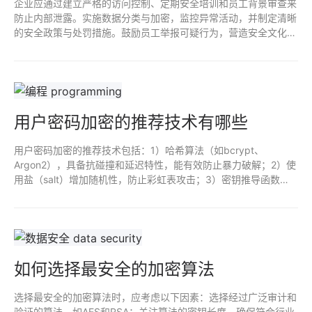
企业应通过建立严格的访问控制、定期安全培训和员工背景审查来
防止内部泄露。实施数据分类与加密，监控异常活动，并制定清晰
的安全政策与处罚措施。鼓励员工举报可疑行为，营造安全文化，
增强团队对信息安全的重视。最后，定期评估并更新安全策略，以
适应新威胁。
用户密码加密的推荐技术有哪些
用户密码加密的推荐技术包括：1）哈希算法（如bcrypt、
Argon2），具备抗碰撞和延迟特性，能有效防止暴力破解；2）使
用盐（salt）增加随机性，防止彩虹表攻击；3）密钥推导函数
（如PBKDF2、scrypt）增强安全性；4）多因素认证（MFA）提
供额外保护；5）定期强制用户更换密码，提升账户安全。
如何选择最安全的加密算法
选择最安全的加密算法时，应考虑以下因素：选择经过广泛审计和
验证的算法，如AES和RSA；关注算法的密钥长度，确保符合行业