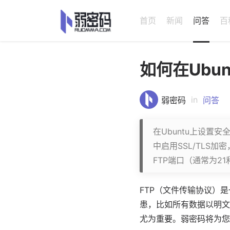
首页
新闻
问答
百
如何在Ubu
in
弱密码
问答
在Ubuntu上设置
中启用SSL/TLS
FTP端口（通常为2
FTP（文件传输协议）
患，比如所有数据以明
尤为重要。
弱密码
将为您