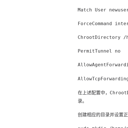
Match User newuse
ForceCommand inte
ChrootDirectory /
PermitTunnel no
AllowAgentForward
AllowTcpForwardin
在上述配置中，
Chroot
录。
创建相应的目录并设置正