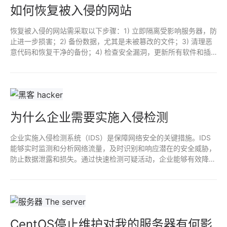
如何恢复被入侵的网站
恢复被入侵的网站需采取以下步骤：1) 立即隔离受影响服务器，防
止进一步损害；2) 备份数据，尤其是未被篡改的文件；3) 清理恶
意代码和恢复干净的备份；4) 检查安全漏洞，更新所有软件和插
件；5) 更改所有管理员密码；6) 加强安全措施，如启用双因素认
证和定期安全审计；7) 通知用户和相关部门。
为什么企业需要实施入侵检测
企业实施入侵检测系统（IDS）是保障网络安全的关键措施。IDS
能够实时监测和分析网络流量，及时识别和响应潜在的安全威胁，
防止数据泄露和损失。通过快速检测可疑活动，企业能够有效降低
风险，提高响应速度，维护客户信任，并遵循合规要求，保护整体
业务运营的完整性与安全性。
CentOS停止维护对我的服务器有何影