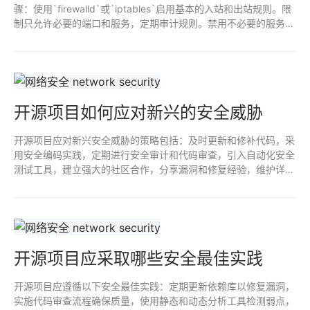
骤：使用`firewalld`或`iptables`启用基本的入站和出站规则。限
制只允许必要的端口和服务，定期审计规则。禁用不必要的服务，
启用网络地址转换（NAT）和入侵检测。保持系统更新，使用
SELinux强制访问控制，定期备份配置。确保日志记录和监控以快
速响应潜在威胁。
开源项目如何应对新兴的安全威胁
开源项目应对新兴安全威胁的策略包括：及时更新和修补代码，采
用安全编码实践，定期进行安全审计和代码审查，引入自动化安全
测试工具，建立强大的社区合作，分享漏洞和修复经验，维护详尽
的文档以便快速响应安全事件。项目可采用依赖管理工具以监控第
三方库的安全状态。
开源项目应采取哪些安全最佳实践
开源项目应遵循以下安全最佳实践：定期更新依赖库以修复漏洞，
实施代码审查流程确保质量，使用静态和动态分析工具检测弱点，