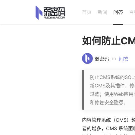
首页
新闻
问答
百
如何防止CM
in
弱密码
问答
防止CMS系统的S
新CMS及其插件，
过滤；使用Web应
和修复安全隐患。
内容管理系统
（CMS）
者的增多，
CMS 系统
面