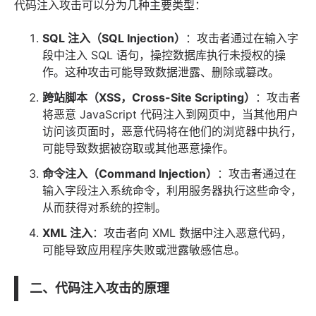
代码注入攻击可以分为几种主要类型：
SQL 注入（SQL Injection）
：攻击者通过在输入字
段中注入 SQL 语句，操控数据库执行未授权的操
作。这种攻击可能导致数据泄露、删除或篡改。
跨站脚本（XSS，Cross-Site Scripting）
：攻击者
将恶意 JavaScript 代码注入到网页中，当其他用户
访问该页面时，恶意代码将在他们的浏览器中执行，
可能导致数据被窃取或其他恶意操作。
命令注入（Command Injection）
：攻击者通过在
输入字段注入系统命令，利用服务器执行这些命令，
从而获得对系统的控制。
XML 注入
：攻击者向 XML 数据中注入恶意代码，
可能导致
应用
程序失败或泄露敏感信息。
二、代码注入攻击的原理