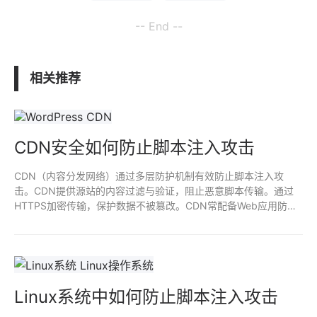
-- End --
相关推荐
CDN安全如何防止脚本注入攻击
CDN（内容分发网络）通过多层防护机制有效防止脚本注入攻
击。CDN提供源站的内容过滤与验证，阻止恶意脚本传输。通过
HTTPS加密传输，保护数据不被篡改。CDN常配备Web应用防火
墙（WAF），实时监测并拦截可疑请求，确保网站安全，提高整体
防护水平。
Linux系统中如何防止脚本注入攻击