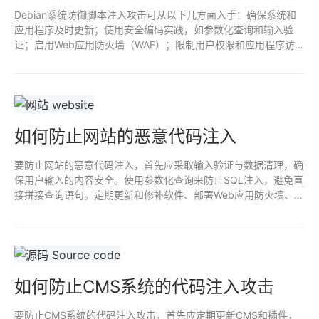
Debian系统防御脚本注入攻击可从以下几方面入手：确保系统和
应用程序及时更新；使用安全编码实践，如参数化查询和输入验
证；启用Web应用防火墙（WAF）；限制用户权限和应用程序访
问；定期审计和监控日志以检测异常活动；使用SELinux或
AppArmor等强制访问控制工具，提高系统安全性。
如何防止网站的恶意代码注入
要防止网站的恶意代码注入，首先应采取输入验证与数据清理，确
保用户输入的内容安全。使用参数化查询来防止SQL注入，避免直
接拼接查询语句。定期更新和修补软件、部署Web应用防火墙、实
施内容安全策略（CSP），并进行安全审计，以加强整体网站安全
性。
如何防止CMS系统的代码注入攻击
要防止CMS系统的代码注入攻击，首先应定期更新CMS和插件，