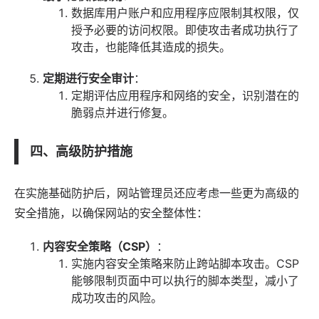
数据库用户账户和应用程序应限制其权限，仅
授予必要的访问权限。即使攻击者成功执行了
攻击，也能降低其造成的损失。
定期进行安全审计
：
定期评估应用程序和网络的安全，识别潜在的
脆弱点并进行修复。
四、高级防护措施
在实施基础防护后，网站管理员还应考虑一些更为高级的
安全措施，以确保网站的安全整体性：
内容安全策略（CSP）
：
实施内容安全策略来防止跨站脚本攻击。CSP
能够限制页面中可以执行的脚本类型，减小了
成功攻击的风险。