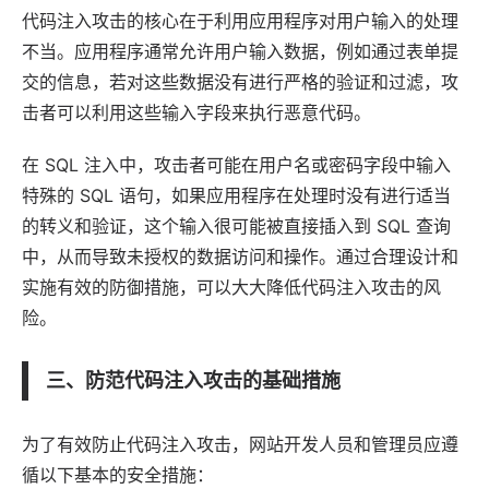
代码注入攻击的核心在于利用应用程序对用户输入的处理
不当。应用程序通常允许用户输入数据，例如通过表单提
交的信息，若对这些数据没有进行严格的验证和过滤，攻
击者可以利用这些输入字段来执行恶意代码。
在 SQL 注入中，攻击者可能在用户名或密码字段中输入
特殊的 SQL 语句，如果应用程序在处理时没有进行适当
的转义和验证，这个输入很可能被直接插入到 SQL 查询
中，从而导致未授权的数据访问和操作。通过合理设计和
实施有效的防御措施，可以大大降低代码注入攻击的风
险。
三、防范代码注入攻击的基础措施
为了有效防止代码注入攻击，网站开发人员和管理员应遵
循以下基本的安全措施：