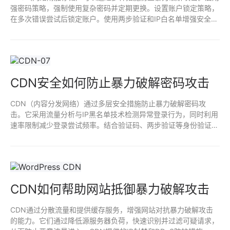
强密码策略，强制使用复杂密码并定期更换。设置账户锁定策略，
在多次错误尝试后锁定账户。使用两步验证和IP白名单增强安全
性，限制访问源。最后，定期更新NAS固件，修补安全漏洞，监控
登录活动，及时发现异常。
CDN安全如何防止暴力破解密码攻击
CDN（内容分发网络）通过多层安全措施防止暴力破解密码攻
击。它采用流量分析与IP黑名单技术检测异常登录行为，同时利用
速率限制减少登录尝试频率。结合验证码、两步验证等身份验证手
段，增强安全性。CDN能进行DDoS防护，分散流量压力，有效阻
挡攻击，提高网站的整体安全性。
CDN如何帮助网站抵御暴力破解攻击
CDN通过分散流量和提供缓存服务，增强网站对抗暴力破解攻击
的能力。它们通过降低源服务器负荷，快速识别并过滤可疑请求，