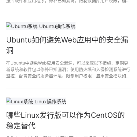
据库软件和应用程序，修补已知漏洞。限制数据库用户权限，确保
其仅有必要的访问权限。使用Web应用防火墙（WAF）监控和过滤
流量，检测潜在的攻击行为。最后，进行安全审计和代码审查，以
发现并修复安全隐患。
Ubuntu如何避免Web应用中的安全漏
洞
在Ubuntu中避免Web应用安全漏洞，可以采取以下措施：定期更
新系统和软件包以修补已知漏洞；使用防火墙和入侵检测系统进行
监控；配置安全的服务器环境，限制用户权限；启用安全模块如
AppArmor或SELinux；对Web应用进行代码审查和渗透测试；使
用HTTPS加密传输，确保数据安全；定期备份重要数据以防泄
露。
哪些Linux发行版可以作为CentOS的
稳定替代