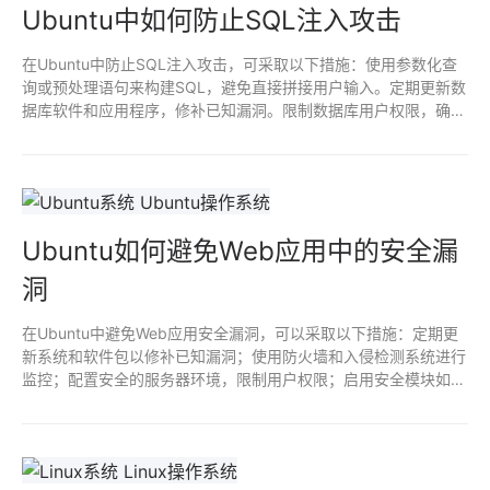
Ubuntu中如何防止SQL注入攻击
在Ubuntu中防止SQL注入攻击，可采取以下措施：使用参数化查
询或预处理语句来构建SQL，避免直接拼接用户输入。定期更新数
据库软件和应用程序，修补已知漏洞。限制数据库用户权限，确保
其仅有必要的访问权限。使用Web应用防火墙（WAF）监控和过滤
流量，检测潜在的攻击行为。最后，进行安全审计和代码审查，以
发现并修复安全隐患。
Ubuntu如何避免Web应用中的安全漏
洞
在Ubuntu中避免Web应用安全漏洞，可以采取以下措施：定期更
新系统和软件包以修补已知漏洞；使用防火墙和入侵检测系统进行
监控；配置安全的服务器环境，限制用户权限；启用安全模块如
AppArmor或SELinux；对Web应用进行代码审查和渗透测试；使
用HTTPS加密传输，确保数据安全；定期备份重要数据以防泄
露。