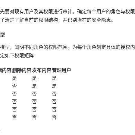
先要对现有用户及其权限进行审计。确定每个用户的角色与权限
了清楚了解当前的权限结构，并识别潜在的安全隐患。
模型
模型，阐明不同角色的权限范围。为每个角色划定具体的授权内
定如下权限矩阵：
辑内容
删除内容
发布内容
管理用户
是
是
是
否
是
是
否
否
否
否
否
否
否
否
否
否
否
否
色