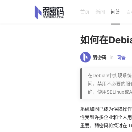
首页
新闻
问答
百
如何在Deb
in
弱密码
问答
在Debian中实现
问，禁用不必要的服
确，使用SELinu
系统加固已成为保障操作
性受到许多企业和个人用
重要。
弱密码
将探讨在 