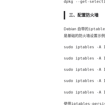
dpkg --get-select
三、配置防火墙
Debian 自带的
iptable
是基础的防火墙设置示例
sudo iptables -A 
sudo iptables -A
sudo iptables -A
sudo iptables -A
sudo iptables -
使用
iptables-persi