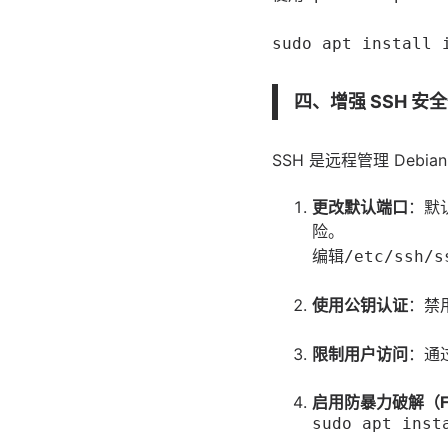
sudo apt install 
四、增强 SSH 安
SSH 是远程管理 De
更改默认端口
：默
险。
编辑
/etc/ssh/s
使用公钥认证
：禁
限制用户访问
：通
启用防暴力破解（Fai
sudo apt inst