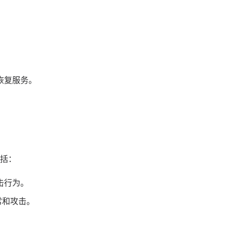
恢复服务。
括：
击行为。
常和攻击。