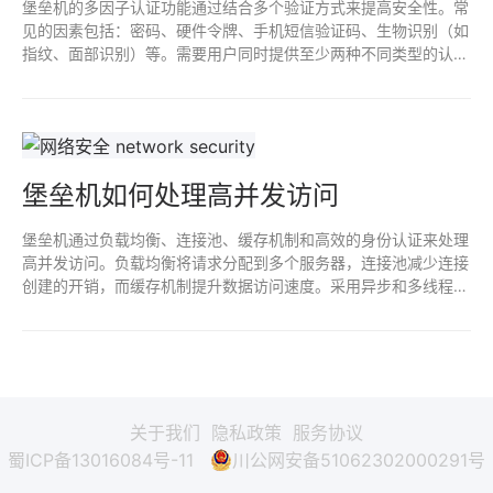
堡垒机的多因子认证功能通过结合多个验证方式来提高安全性。常
见的因素包括：密码、硬件令牌、手机短信验证码、生物识别（如
指纹、面部识别）等。需要用户同时提供至少两种不同类型的认证
信息，以确保身份合法性，从而有效防止未授权访问和数据泄露，
提高整体网络安全性。
堡垒机如何处理高并发访问
堡垒机通过负载均衡、连接池、缓存机制和高效的身份认证来处理
高并发访问。负载均衡将请求分配到多个服务器，连接池减少连接
创建的开销，而缓存机制提升数据访问速度。采用异步和多线程处
理技术，确保在高并发场景下仍能保持响应速度和系统稳定性，从
而保证安全性与可用性。
关于我们
隐私政策
服务协议
蜀ICP备13016084号-11
川公网安备51062302000291号