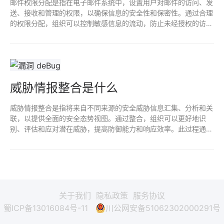
邮件权限分配是指在电子邮件系统中，设置用户对邮件的访问、发
送、接收和管理的权限，以确保信息的安全性和保密性。通过合理
的权限分配，组织可以控制敏感信息的流动，防止未经授权的访问
或数据泄露。还能提升工作效率，保障用户在适当的权限范围内进
行操作。
威胁情报整合是什么
威胁情报整合是指将来自不同来源的安全威胁信息汇集、分析和关
联，以提供全面的安全态势视图。通过整合，组织可以更好地识
别、评估和应对潜在威胁，提高防御能力和响应效率。此过程通常
涉及数据清洗、分类、优先级排序以及与现有安全系统的集成，以
支持决策和战略规划。
关于我们
隐私政策
服务协议
蜀ICP备13016084号-11
川公网安备51062302000291号