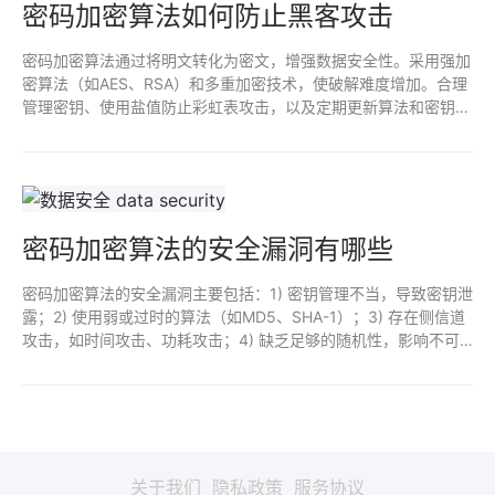
密码加密算法如何防止黑客攻击
密码加密算法通过将明文转化为密文，增强数据安全性。采用强加
密算法（如AES、RSA）和多重加密技术，使破解难度增加。合理
管理密钥、使用盐值防止彩虹表攻击，以及定期更新算法和密钥，
可以有效防止黑客通过暴力破解、窃取密钥等方式进行攻击，保障
数据安全。
密码加密算法的安全漏洞有哪些
密码加密算法的安全漏洞主要包括：1) 密钥管理不当，导致密钥泄
露；2) 使用弱或过时的算法（如MD5、SHA-1）；3) 存在侧信道
攻击，如时间攻击、功耗攻击；4) 缺乏足够的随机性，影响不可
预测性；5) 实现错误，导致算法被破解；6) 直升机攻击，使用预
计算的哈希表破解密码。防范这些漏洞需加强算法与实现的安全
性。
关于我们
隐私政策
服务协议