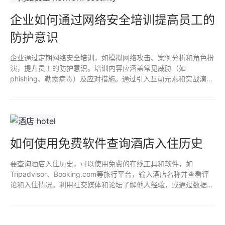
企业如何通过网络安全培训提高员工的
防护意识
企业通过定期网络安全培训，如模拟网络攻击、案例分析和角色扮
演，提升员工的防护意识。培训内容应涵盖常见威胁（如
phishing、勒索病毒）及应对措施。通过引入互动元素和实战演
练，增强学习效果，鼓励员工积极参与及提问。建立安全文化，营
造分享经验和反馈的环境，有助于巩固员工对网络安全的理解和重
视。
如何使用免费软件查询酒店入住历史
要查询酒店入住历史，可以使用免费的在线工具和软件，如
Tripadvisor、Booking.com等旅行平台，输入酒店名称并查看评
论和入住情况。利用社交媒体和论坛了解他人经验，或通过数据抓
取工具从相关网站提取信息。但请注意，遵守法律法规和平台使用
条款，确保合法合规。