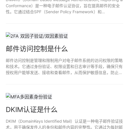
Conformance）是一种电子邮件认证协议，旨在提高邮件的安全
性。它通过结合SPF（Sender Policy Framework）和
DKIM（DomainKeys Identified Mail）来验证发件人身份，防止邮
件伪造和钓鱼攻击。DMARC允许域名所有者发布策略，指示如何
处理未通过验证的邮件，并提供报告机制以监控邮件流量和潜在欺
诈。
邮件访问控制是什么
邮件访问控制是管理和限制用户对电子邮件系统的访问权限的策略
和技术。它通过身份验证、权限设置和日志审计等手段，确保只有
授权用户能够发送、接收和查看邮件，从而保护敏感信息，防止数
据泄露和滥用。有效的邮件访问控制提升了组织的信息安全性，降
低潜在的网络攻击风险。
DKIM认证是什么
DKIM（DomainKeys Identified Mail）认证是一种电子邮件验证技
术，用于确保发件人的身份和邮件内容的完整性。它通过为每封邮