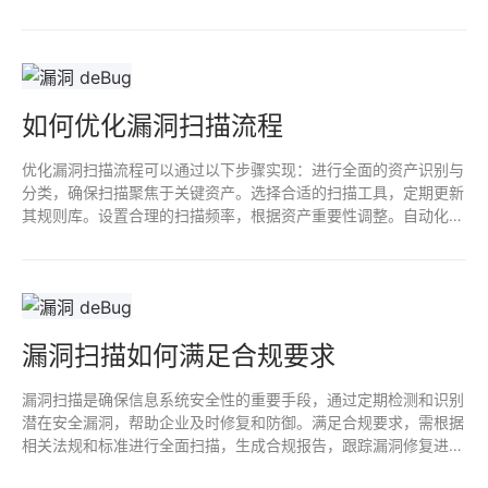
为技术手段执行。审计注重整体安全策略，而扫描是找出技术层面
的具体漏洞，两者互为补充。
如何优化漏洞扫描流程
优化漏洞扫描流程可以通过以下步骤实现：进行全面的资产识别与
分类，确保扫描聚焦于关键资产。选择合适的扫描工具，定期更新
其规则库。设置合理的扫描频率，根据资产重要性调整。自动化报
告生成与漏洞管理流程，以提高响应效率。最后，定期评估与审计
扫描结果，确保持续改进和风险管理。
漏洞扫描如何满足合规要求
漏洞扫描是确保信息系统安全性的重要手段，通过定期检测和识别
潜在安全漏洞，帮助企业及时修复和防御。满足合规要求，需根据
相关法规和标准进行全面扫描，生成合规报告，跟踪漏洞修复进
度。漏洞扫描可提高企业安全意识，降低数据泄露风险，维护客户